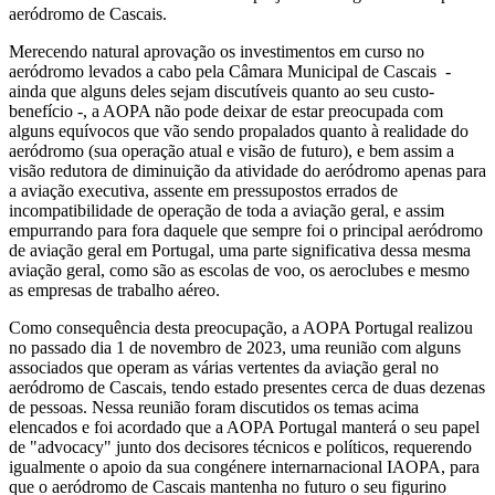
aeródromo de Cascais.
Merecendo natural aprovação os investimentos em curso no
aeródromo levados a cabo pela Câmara Municipal de Cascais -
ainda que alguns deles sejam discutíveis quanto ao seu custo-
benefício -, a AOPA não pode deixar de estar preocupada com
alguns equívocos que vão sendo propalados quanto à realidade do
aeródromo (sua operação atual e visão de futuro), e bem assim a
visão redutora de diminuição da atividade do aeródromo apenas para
a aviação executiva, assente em pressupostos errados de
incompatibilidade de operação de toda a aviação geral, e assim
empurrando para fora daquele que sempre foi o principal aeródromo
de aviação geral em Portugal, uma parte significativa dessa mesma
aviação geral, como são as escolas de voo, os aeroclubes e mesmo
as empresas de trabalho aéreo.
Como consequência desta preocupação, a AOPA Portugal realizou
no passado dia 1 de novembro de 2023, uma reunião com alguns
associados que operam as várias vertentes da aviação geral no
aeródromo de Cascais, tendo estado presentes cerca de duas dezenas
de pessoas. Nessa reunião foram discutidos os temas acima
elencados e foi acordado que a AOPA Portugal manterá o seu papel
de "advocacy" junto dos decisores técnicos e políticos, requerendo
igualmente o apoio da sua congénere internarnacional IAOPA, para
que o aeródromo de Cascais mantenha no futuro o seu figurino