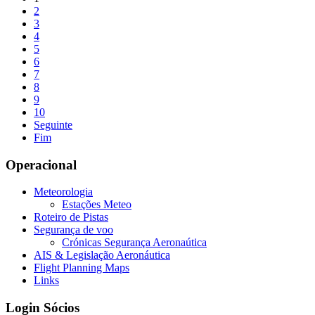
2
3
4
5
6
7
8
9
10
Seguinte
Fim
Operacional
Meteorologia
Estações Meteo
Roteiro de Pistas
Segurança de voo
Crónicas Segurança Aeronaútica
AIS & Legislação Aeronáutica
Flight Planning Maps
Links
Login Sócios