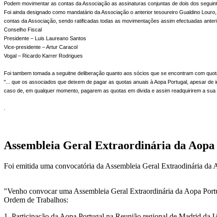
Podem movimentar as contas da Associação as assinaturas conjuntas de dois dos seguint
Foi ainda designado como mandatário da Associação o anterior tesoureiro Gualdino Louro
contas da Associação, sendo ratificadas todas as movimentações assim efectuadas ante
Conselho Fiscal
Presidente – Luis Laureano Santos
Vice-presidente – Artur Caracol
Vogal – Ricardo Karrer Rodrigues
Foi tambem tomada a seguitne deliberação quanto aos sócios que se encontram com quo
"... que os associados que deixem de pagar as quotas anuais à Aopa Portugal, apesar de in
caso de, em qualquer momento, pagarem as quotas em divida e assim readquirirem a sua 
.
Assembleia Geral Extraordinária da Aopa
Foi emitida uma convocatória da Assembleia Geral Extraodinária da 
"Venho convocar uma Assembleia Geral Extraordinária da Aopa Portug
Ordem de Trabalhos:
1. Participação da Aopa Portugal na Reunião regional de Madrid d