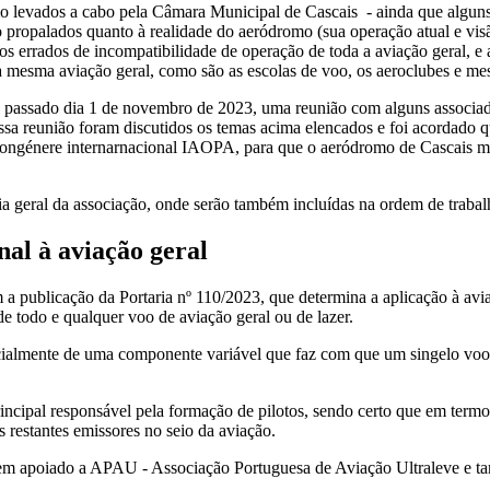
 levados a cabo pela Câmara Municipal de Cascais - ainda que alguns 
propalados quanto à realidade do aeródromo (sua operação atual e visão
s errados de incompatibilidade de operação de toda a aviação geral, e
a mesma aviação geral, como são as escolas de voo, os aeroclubes e me
passado dia 1 de novembro de 2023, uma reunião com alguns associado
essa reunião foram discutidos os temas acima elencados e foi acordado
a congénere internarnacional IAOPA, para que o aeródromo de Cascais ma
geral da associação, onde serão também incluídas na ordem de trabalh
nal à aviação geral
 publicação da Portaria nº 110/2023, que determina a aplicação à avi
e todo e qualquer voo de aviação geral ou de lazer.
ialmente de uma componente variável que faz com que um singelo voo d
rincipal responsável pela formação de pilotos, sendo certo que em ter
restantes emissores no seio da aviação.
tem apoiado a APAU - Associação Portuguesa de Aviação Ultraleve e t