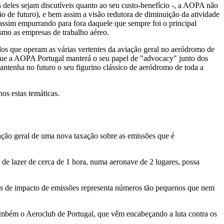
deles sejam discutíveis quanto ao seu custo-benefício -, a AOPA não
 de futuro), e bem assim a visão redutora de diminuição da atividade
 assim empurrando para fora daquele que sempre foi o principal
smo as empresas de trabalho aéreo.
s que operam as várias vertentes da aviação geral no aeródromo de
 que a AOPA Portugal manterá o seu papel de "advocacy" junto dos
ntenha no futuro o seu figurino clássico de aeródromo de toda a
os estas temáticas.
ação geral de uma nova taxação sobre as emissões que é
e lazer de cerca de 1 hora, numa aeronave de 2 lugares, possa
mos de impacto de emissões representa números tão pequenos que nem
ambém o Aeroclub de Portugal, que vêm encabeçando a luta contra os