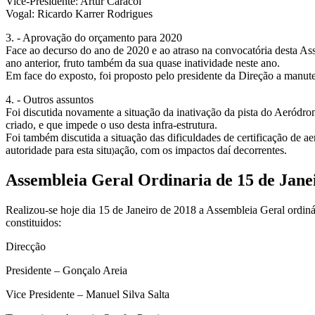
Vice-Presidente: Artur Caracol
Vogal: Ricardo Karrer Rodrigues
3. - Aprovação do orçamento para 2020
Face ao decurso do ano de 2020 e ao atraso na convocatória desta Asse
ano anterior, fruto também da sua quase inatividade neste ano.
Em face do exposto, foi proposto pelo presidente da Direção a manut
4. - Outros assuntos
Foi discutida novamente a situação da inativação da pista do Aeródro
criado, e que impede o uso desta infra-estrutura.
Foi também discutida a situação das dificuldades de certificação de a
autoridade para esta situ
ação, com os impactos daí decorrentes.
)
Assembleia Geral Ordinaria de 15 de Jane
Realizou-se hoje dia 15 de Janeiro de 2018 a Assembleia Geral ordiná
constituidos:
Direcção
Presidente – Gonçalo Areia
Vice Presidente – Manuel Silva Salta