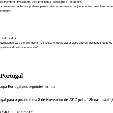
es membros: Presidente, Vice-presidente, Secretário e Tesoureiro.
, a quem são conferidos poderes para o mesmo, assinando conjuntamente com o Presidente,
riormente.
tas atrasadas
terpelados para o efeito, deixem de figurar entre os associados activos, perdendo todos os 
qualidade de associado activo"
 Portugal
Aopa Portugal nos seguintes termos
al para o próximo dia 8 de Novembro de 2017 pelas 12h nas instalaçõ
a IAOPA em 30/9/2017