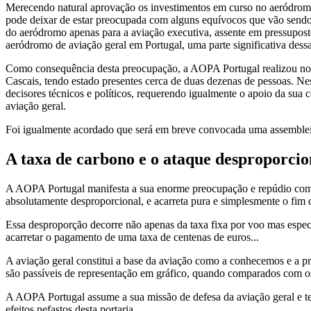
Merecendo natural aprovação os investimentos em curso no aeródromo
pode deixar de estar preocupada com alguns equívocos que vão sendo 
do aeródromo apenas para a aviação executiva, assente em pressuposto
aeródromo de aviação geral em Portugal, uma parte significativa dess
Como consequência desta preocupação, a AOPA Portugal realizou no 
Cascais, tendo estado presentes cerca de duas dezenas de pessoas. N
decisores técnicos e políticos, requerendo igualmente o apoio da su
aviação geral.
Foi igualmente acordado que será em breve convocada uma assembleia 
A taxa de carbono e o ataque desproporcio
A AOPA Portugal manifesta a sua enorme preocupação e repúdio com a
absolutamente desproporcional, e acarreta pura e simplesmente o fim d
Essa desproporção decorre não apenas da taxa fixa por voo mas espec
acarretar o pagamento de uma taxa de centenas de euros...
A aviação geral constitui a base da aviação como a conhecemos e a p
são passíveis de representação em gráfico, quando comparados com os 
A AOPA Portugal assume a sua missão de defesa da aviação geral e 
efeitos nefastos desta portaria.