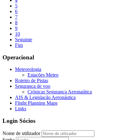
4
5
6
7
8
9
10
Seguinte
Fim
Operacional
Meteorologia
Estações Meteo
Roteiro de Pistas
Segurança de voo
Crónicas Segurança Aeronaútica
AIS & Legislação Aeronáutica
Flight Planning Maps
Links
Login Sócios
Nome de utilizador
Senha